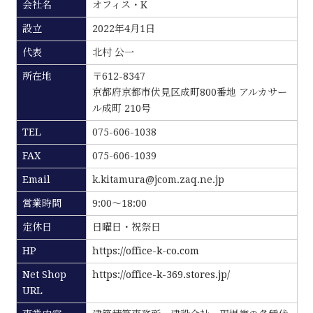
会社名
オフィス・K
設立
2022年4月1日
代表
北村 公一
所在地
〒612-8347
京都府京都市伏見区成町800番地 アルカサー
ル成町 210号
TEL
075-606-1038
FAX
075-606-1039
Email
k.kitamura@jcom.zaq.ne.jp
営業時間
9:00～18:00
定休日
日曜日・祝祭日
HP
https://office-k-co.com
Net Shop
https://office-k-369.stores.jp/
URL